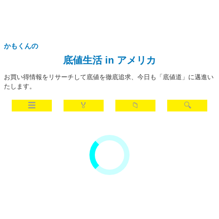
かもくんの
底値生活 in アメリカ
お買い得情報をリサーチして底値を徹底追求、今日も「底値道」に邁進い
たします。
☰
🏅
📁
🔍