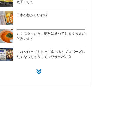
餃子でした
日本の懐かしいお味
近くにあったら、絶対に通ってしまうお店だ
と思います
これを作ってもらって食べるとプロポーズし
たくなっちゃうってウワサのパスタ
あの根拠のない自信が、、料理のクオリティ
パンケーキ好きな方にはめちゃくちゃいいか
ーを下げていく
も
久々食べたよ、こんな美味い肉。柔らかく
トレーダージョーズって、アメリカの冷凍食
て、香ばしくて最高です
品の レベルを一気に押し上げた功績大きい
これを作ってもらって食べるとプロポーズし
パッケージが可愛くて、若い子に人気があり