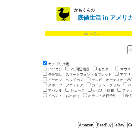
かもくんの
底値生活 in アメリ
☰ メニュー
カテゴリ指定
パソコン
PC周辺機器
モニター
マウス
携帯電話・スマートフォン・タブレット
アプリ
イヤホン・ヘッドホン
テレビ・オーディオ・AV
スポーツ・アウトドア
ガーデン・グリル
ペ
アパレル
シューズ
かばん・財布
ファ
イベント・お出かけ
ホテル・旅行予約
通信