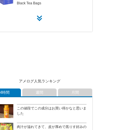
Black Tea Bags
Harney & Sons ハーニー&サンズ Paris
Harney & Sons ハーニー&サンズ Paris
Black Tea Bags
Black Tea Bags
Get 2 for The Price of 1 / Nature Made ネイ
Nordstrom ノードストローム Anniversary
チャーメイド
Sale + 全品送料無料
Land Guard レイズドベッド Galvanized
Get 2 for The Price of 1 / Nature Made ネイ
Metal Raised Garden Bed
チャーメイド
アメログ人気ランキング
Weee! 今週のセール Save Up to 40% Off
Land Guard レイズドベッド Galvanized
24時間
週間
月間
Metal Raised Garden Bed
この値段でこの成分はお買い得かなと思いま
象印 Zojirushi マイコン炊飯器 Micom Rice
Weee! 今週のセール Save Up to 40% Off
した
Cooker & Warmer
肉汁が溢れてきて、皮が厚めで黒りす好みの