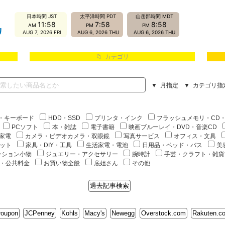
カ
📁 カテゴリ
▼ 月指定
▼ カテゴリ指
・キーボード
HDD・SSD
プリンタ・インク
フラッシュメモリ・CD・
PCソフト
本・雑誌
電子書籍
映画ブルーレイ・DVD・音楽CD
家電
カメラ・ビデオカメラ・双眼鏡
写真サービス
オフィス・文具
ット
家具・DIY・工具
生活家電・電池
日用品・ベッド・バス
美
ッション小物
ジュエリー・アクセサリー
腕時計
手芸・クラフト・雑貨
・公共料金
お買い物全般
底姐さん
その他