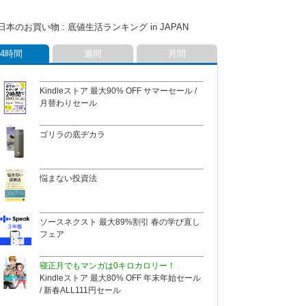
たくなっちゃうってウワサのパスタ
ます
日本のお買い物 : 底値生活ランキング in JAPAN
この値段でこの成分はお買い得かなと思いま
あの人は今、💩（ウンチ）が漏れそう
した
24時間
週間
月間
不法移民者がなぜ確定申告をするのか
とうとう日本のマヨネーズのおいしさに気づ
Kindleストア 最大90% OFF サマーセール /
いたようです
月替わりセール
ゴリラの底ヂカラ
悩まない投資法
ソースネクスト 最大89%割引 春の学び直し
フェア
寝正月でもマンガは0キロカロリー！
Kindleストア 最大80% OFF 年末年始セール
/ 新春ALL111円セール