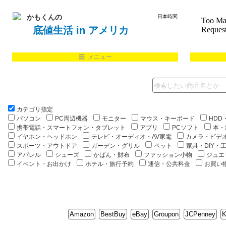
かもくんの
底値生活 in アメリカ
☰ メニュー
カテゴリ指定
パソコン
PC周辺機器
モニター
マウス・キーボード
HDD
携帯電話・スマートフォン・タブレット
アプリ
PCソフト
本・
イヤホン・ヘッドホン
テレビ・オーディオ・AV家電
カメラ・ビデ
スポーツ・アウトドア
ガーデン・グリル
ペット
家具・DIY・
アパレル
シューズ
かばん・財布
ファッション小物
ジュエ
イベント・お出かけ
ホテル・旅行予約
通信・公共料金
お買い