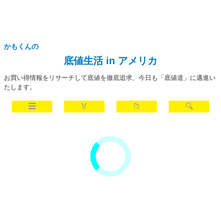
かもくんの
底値生活 in アメリカ
お買い得情報をリサーチして底値を徹底追求、今日も「底値道」に邁進い
たします。
☰
🏅
📁
🔍